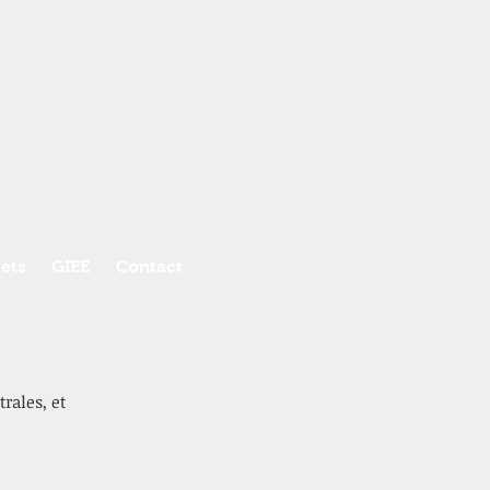
ets
GIEE
Contact
rales, et