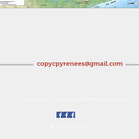
copycpyrenees@gmail.com
Commission Ovine des Pyrénées Centrales
© 2017 par COPYC